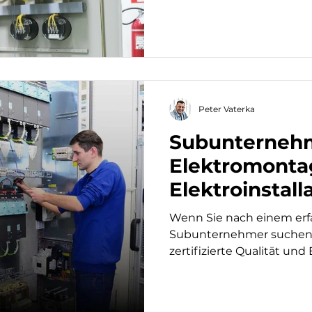
Peter Vaterka
Subunternehm
Elektromonta
Elektroinstall
Watterka ist 
Wenn Sie nach einem erf
Subunternehmer suchen, 
zertifizierte Qualität und