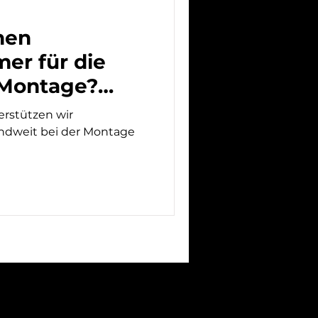
nen
er für die
-Montage?
die Lösung!
rstützen wir
dweit bei der Montage