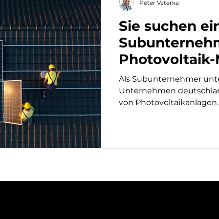
Peter Vaterka
Sie suchen ei
Subunternehm
Photovoltaik
Watterka ist 
Als Subunternehmer unte
Unternehmen deutschlan
von Photovoltaikanlagen.