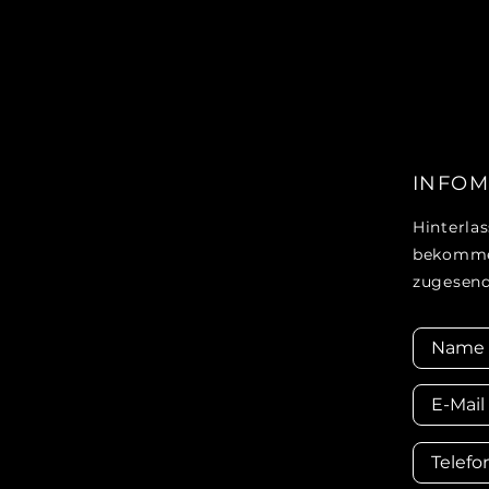
INFOM
Hinterla
bekommen
zugesend