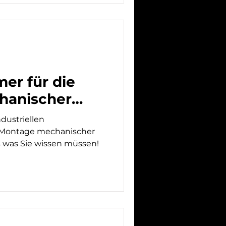
er für die
hanischer
? Wir haben
dustriellen
 Montage mechanischer
 alles was Sie wissen müssen!