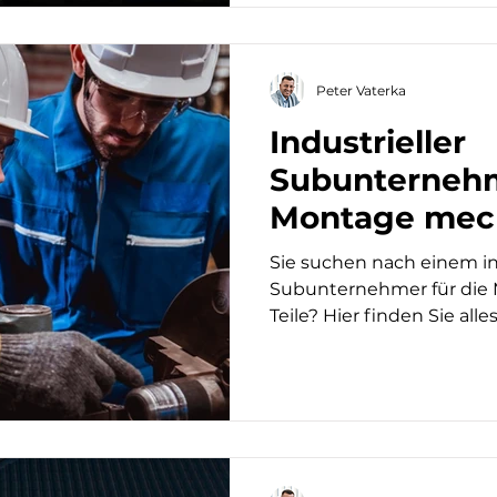
Peter Vaterka
Industrieller
Subunternehm
Montage mec
Teile gesucht
Sie suchen nach einem in
die Lösung!
Subunternehmer für die
Teile? Hier finden Sie