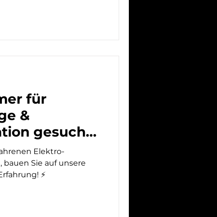
er für
ge &
ation gesucht?
die Lösung!
ahrenen Elektro-
bauen Sie auf unsere
 Erfahrung! ⚡